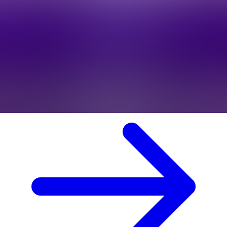
OpenRegelingen
Diensten
Cases
Over ons
Werken bij